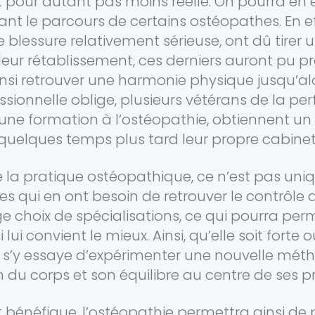
t pour autant pas moins réelle. On pourra en ef
ant le parcours de certains ostéopathes. En 
e blessure relativement sérieuse, ont dû tirer un
leur rétablissement, ces derniers auront pu pr
ainsi retrouver une harmonie physique jusqu’a
ssionnelle oblige, plusieurs vétérans de la p
 une formation à l’ostéopathie, obtiennent un
quelques temps plus tard leur propre cabinet
de la pratique ostéopathique, ce n’est pas uniq
 qui en ont besoin de retrouver le contrôle de 
ge choix de spécialisations, ce qui pourra per
lui convient le mieux. Ainsi, qu’elle soit forte
i s’y essaye d’expérimenter une nouvelle méth
n du corps et son équilibre au centre de ses 
 bénéfique, l’ostéopathie permettra ainsi de 