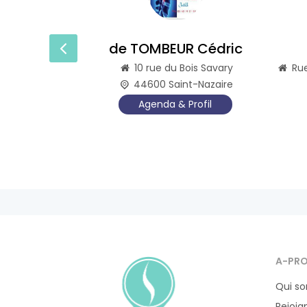
afssa
de TOMBEUR Cédric
d Mohamed V
10 rue du Bois Savary
Ru
rrakech
44600 Saint-Nazaire
rofil
Agenda & Profil
A-PR
Qui s
Rejoig