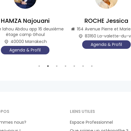
HAMZA Najouani
ROCHE Jessica
e lahou Abdou app 16 deuxième
164 Avenue Pierre et Marie
étage camp Ghoul
83160 La-valette-du-v
40000 Marrakech
Agenda & Profil
Agenda & Profil
OPOS
LIENS UTILES
ommes nous?
Espace Professionnel
nez-nous !
Que soigne un ostéopathe ?