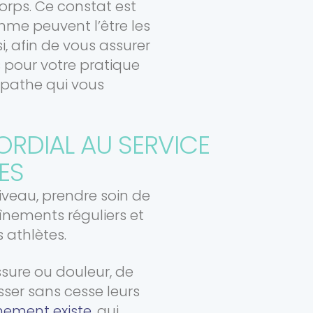
corps. Ce constat est
mme peuvent l’être les
i, afin de vous assurer
s pour votre pratique
opathe qui vous
ORDIAL AU SERVICE
ES
niveau, prendre soin de
aînements réguliers et
 athlètes.
ssure ou douleur, de
sser sans cesse leurs
nement existe
, qui,