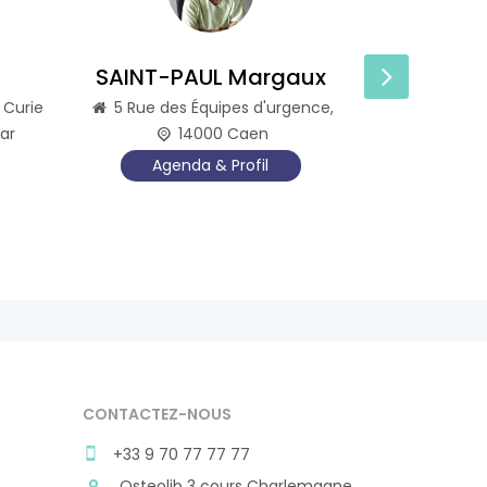
SAINT-PAUL Margaux
Doct
 Curie
5 Rue des Équipes d'urgence,
3 cou
ar
14000 Caen
Agenda & Profil
Agen
CONTACTEZ-NOUS
+33 9 70 77 77 77
Osteolib 3 cours Charlemagne