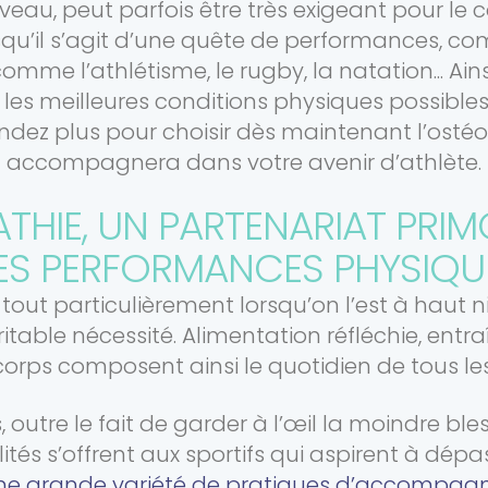
iveau, peut parfois être très exigeant pour le 
rsqu’il s’agit d’une quête de performances, co
comme l’athlétisme, le rugby, la natation... Ains
 les meilleures conditions physiques possible
tendez plus pour choisir dès maintenant l’osté
accompagnera dans votre avenir d’athlète.
THIE, UN PARTENARIAT PRIM
ES PERFORMANCES PHYSIQU
t tout particulièrement lorsqu’on l’est à haut 
itable nécessité. Alimentation réfléchie, entr
corps composent ainsi le quotidien de tous les
, outre le fait de garder à l’œil la moindre ble
tés s’offrent aux sportifs qui aspirent à dépa
ne grande variété de pratiques d’accompag