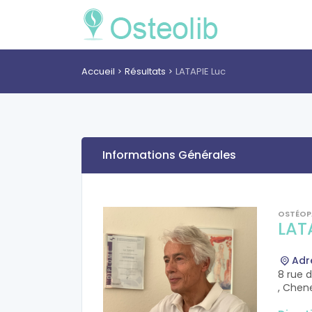
Accueil
Résultats
LATAPIE Luc
Informations Générales
OSTÉOP
LAT
Adr
8 rue 
, Chen