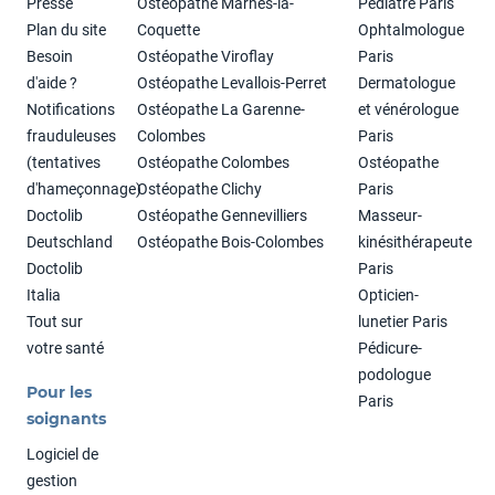
Presse
Ostéopathe Marnes-la-
Pédiatre Paris
Plan du site
Coquette
Ophtalmologue
Besoin
Ostéopathe Viroflay
Paris
d'aide ?
Ostéopathe Levallois-Perret
Dermatologue
Notifications
Ostéopathe La Garenne-
et vénérologue
frauduleuses
Colombes
Paris
(tentatives
Ostéopathe Colombes
Ostéopathe
d'hameçonnage)
Ostéopathe Clichy
Paris
Doctolib
Ostéopathe Gennevilliers
Masseur-
Deutschland
Ostéopathe Bois-Colombes
kinésithérapeute
Doctolib
Paris
Italia
Opticien-
Tout sur
lunetier Paris
votre santé
Pédicure-
podologue
Pour les
Paris
soignants
Logiciel de
gestion